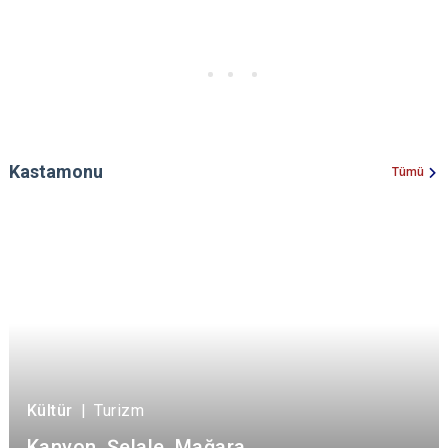
Kastamonu
Tümü
Kültür
|
Turizm
Kanyon, Şelale, Mağara