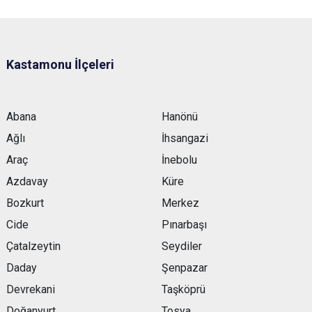
Kastamonu İlçeleri
Abana
Hanönü
Ağlı
İhsangazi
Araç
İnebolu
Azdavay
Küre
Bozkurt
Merkez
Cide
Pınarbaşı
Çatalzeytin
Seydiler
Daday
Şenpazar
Devrekani
Taşköprü
Doğanyurt
Tosya