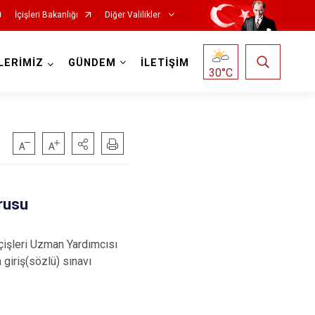
İçişleri Bakanlığı
Diğer Valilikler
LERİMİZ
GÜNDEM
İLETİŞİM
30
°C
urusu
çişleri Uzman Yardımcısı
 giriş(sözlü) sınavı