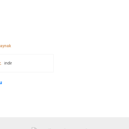
indir
u