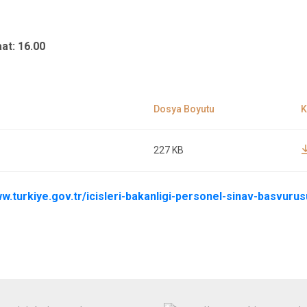
at: 16.00
227 KB
ww.turkiye.gov.tr/icisleri-bakanligi-personel-sinav-basvurus