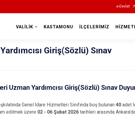
e-Devlet
VALİLİK
KASTAMONU
İLÇELERİMİZ
HİZMET
Valilikler
 Yardımcısı Giriş(Sözlü) Sınav
leri Uzman Yardımcısı Giriş(Sözlü) Sınav Duy
eşkilatında Genel İdare Hizmetleri Sınıfında boş bulunan
40
adet İ
dam edilmek üzere
02 - 06 Şubat 2026
tarihleri arasında Ankara’da