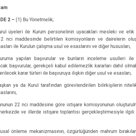
sam
DE 2 –
(1) Bu Yönetmelik;
urul üyeleri ile Kurum personelinin uyacakları mesleki ve etik i
2 nci maddesinde belirtilen komisyonların ve dairelerin olu
asları ile Kurulun çalışma usul ve esaslarını ve diğer hususları,
uruma yapılan başvurular ve bunların inceleme usulleri ile
ak başvurular, gerekçeli kabul edilemezlik kararları dahil olm
ilecek karar türleri ile başvuruya ilişkin diğer usul ve esasları,
şkan ya da Kurul tarafından görevlendirilen bilirkişilerin niteli
aslarını,
anunun 22 nci maddesine göre istişare komisyonunun oluşturul
rkezde ve illerde istişare toplantısı gerçekleştirmesiyle ilgili
lusal önleme mekanizmasının, özgürlüğünden mahrum bırakıla