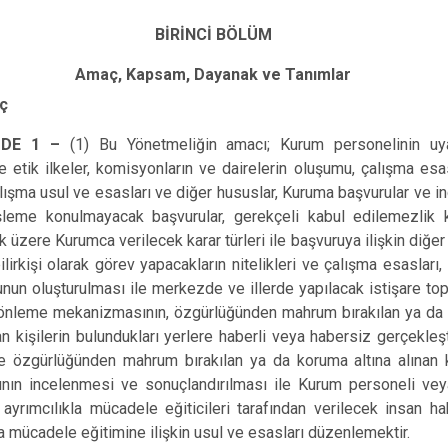
BİRİNCİ BÖLÜM
Amaç, Kapsam, Dayanak ve Tanımlar
ç
DE 1 –
(1) Bu Yönetmeliğin amacı; Kurum personelinin uya
 etik ilkeler, komisyonların ve dairelerin oluşumu, çalışma esas
lışma usul ve esasları ve diğer hususlar, Kuruma başvurular ve 
işleme konulmayacak başvurular, gerekçeli kabul edilemezlik k
k üzere Kurumca verilecek karar türleri ile başvuruya ilişkin diğer
ilirkişi olarak görev yapacakların nitelikleri ve çalışma esasları, 
un oluşturulması ile merkezde ve illerde yapılacak istişare topl
l önleme mekanizmasının, özgürlüğünden mahrum bırakılan ya da
nan kişilerin bulundukları yerlere haberli veya habersiz gerçekleş
le özgürlüğünden mahrum bırakılan ya da koruma altına alınan k
rının incelenmesi ve sonuçlandırılması ile Kurum personeli vey
 ayrımcılıkla mücadele eğiticileri tarafından verilecek insan ha
la mücadele eğitimine ilişkin usul ve esasları düzenlemektir.