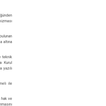
lüğünden
anizması
 bulunan
a altına
e teknik
da Kurul
 yazılı
meli ile
ş hak ve
anmasını