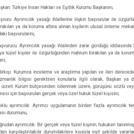
şkan: Türkiye İnsan Hakları ve Eşitlik Kurumu Başkanını,
şvuru: Ayrımcılık yasağı ihlallerine ilişkin başvurular ile özgür
akılan ya da koruma altına alınan kişilerin ulusal önleme mek
ki başvurularını,
aşvurucu: Ayrımcılık yasağı ihlalinden zarar gördüğü iddiasında
a tüzel kişiler ile özgürlüğünden mahrum bırakılan ya da korum
eri,
ilirkişi: Kurumca inceleme ve araştırma yapılan ve ileri dereced
manlık bilgisi gerektiren konularla ilgili olarak, Başkan ya 
n, ücreti Kurum bütçesinden ödenmek üzere, görüşünü sözlü veya
mesi için başvurulan gerçek veya özel hukuk tüzel kişisini,
oklu ayrımcılık: Ayrımcı uygulamanın birden fazla ayrımcılık te
lması durumunu,
ğrudan ayrımcılık: Bir gerçek veya tüzel kişinin, hukuken tanınmı
rden karşılaştırılabilir durumdakilere kıyasla eşit şekilde yararl