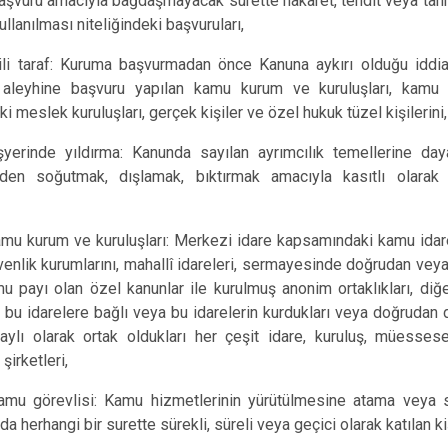
aşvuru amacıyla bağdaşmayacak surette hakaret, tehdit veya tahr
ullanılması niteliğindeki başvuruları,
lgili taraf: Kuruma başvurmadan önce Kanuna aykırı olduğu iddi
aleyhine başvuru yapılan kamu kurum ve kuruluşları, kamu
ki meslek kuruluşları, gerçek kişiler ve özel hukuk tüzel kişilerini,
şyerinde yıldırma: Kanunda sayılan ayrımcılık temellerine daya
inden soğutmak, dışlamak, bıktırmak amacıyla kasıtlı olarak 
amu kurum ve kuruluşları: Merkezi idare kapsamındaki kamu idare
enlik kurumlarını, mahallî idareleri, sermayesinde doğrudan veya
u payı olan özel kanunlar ile kurulmuş anonim ortaklıkları, di
i, bu idarelere bağlı veya bu idarelerin kurdukları veya doğrudan
ylı olarak ortak oldukları her çeşit idare, kuruluş, müessese,
şirketleri,
amu görevlisi: Kamu hizmetlerinin yürütülmesine atama veya 
da herhangi bir surette sürekli, süreli veya geçici olarak katılan ki