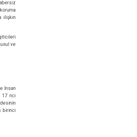
abersiz
 koruma
 ilişkin
ticileri
 usul ve
ye İnsan
, 17 nci
ddesinin
 birinci