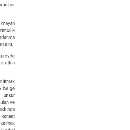
ıran her
 olmayan
ımcılık
rarlanma
masını,
 düzeyde
ve etkin
nıltmak
e belge
r unsur
bulan ve
akkında
 kanaat
 kalmak