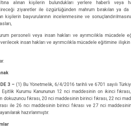
tına alınan kişilerin bulundukları yerlere haberli veya h
tireceği ziyaretler ile özgürlüğünden mahrum bırakılan ya da
nan kişilerin başvurularının incelenmesine ve sonuçlandırılmasına
asları,
urum personeli veya insan hakları ve ayrımcılıkla mücadele eği
 verilecek insan hakları ve ayrımcılıkla mücadele eğitimine ilişkin
ar.
anak
DE 3 –
(1) Bu Yönetmelik, 6/4/2016 tarihli ve 6701 sayılı Türki
 Eşitlik Kurumu Kanununun 12 nci maddesinin on ikinci fıkrası
 dokuzuncu fıkrası, 20 nci maddesinin birinci fıkrası, 22 nci ma
rası ile 26 ncı maddesinin birinci fıkrası ve 27 nci maddesinin
ayanılarak hazırlanmıştır.
mlar