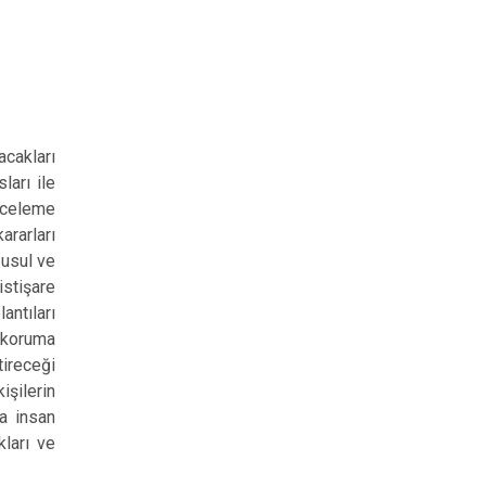
cakları
ları ile
inceleme
ararları
 usul ve
istişare
antıları
 koruma
tireceği
işilerin
a insan
kları ve