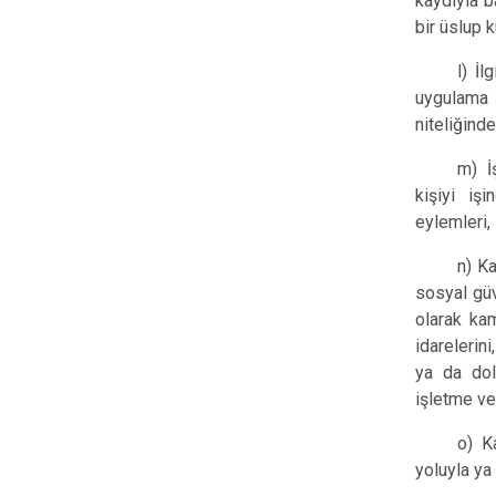
kaydıyla b
bir üslup k
l) İ
uygulama 
niteliğinde
m) İ
kişiyi iş
eylemleri,
n) K
sosyal güv
olarak kam
idarelerin
ya da dola
işletme ve 
o) K
yoluyla ya 