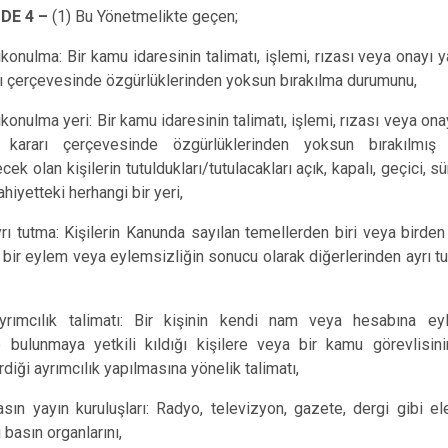
DE 4 –
(1) Bu Yönetmelikte geçen;
ıkonulma: Bir kamu idaresinin talimatı, işlemi, rızası veya onayı y
rı çerçevesinde özgürlüklerinden yoksun bırakılma durumunu,
ıkonulma yeri: Bir kamu idaresinin talimatı, işlemi, rızası veya ona
ı kararı çerçevesinde özgürlüklerinden yoksun bırakılmı
ecek olan kişilerin tutuldukları/tutulacakları açık, kapalı, geçici, s
hiyetteki herhangi bir yeri,
rı tutma: Kişilerin Kanunda sayılan temellerden biri veya birden
 bir eylem veya eylemsizliğin sonucu olarak diğerlerinden ayrı t
yrımcılık talimatı: Bir kişinin kendi nam veya hesabına e
e bulunmaya yetkili kıldığı kişilere veya bir kamu görevlisini
rdiği ayrımcılık yapılmasına yönelik talimatı,
asın yayın kuruluşları: Radyo, televizyon, gazete, dergi gibi el
 basın organlarını,