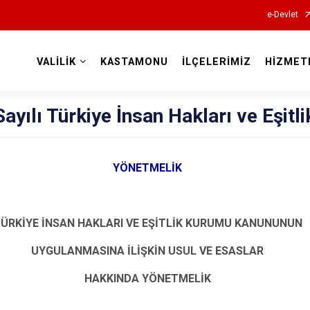
e-Devlet
VALİLİK
KASTAMONU
İLÇELERİMİZ
HİZMET
Valilikler
ayılı Türkiye İnsan Hakları ve Eşit
YÖNETMELİK
ÜRKİYE İNSAN HAKLARI VE EŞİTLİK KURUMU KANUNUNUN
UYGULANMASINA İLİŞKİN USUL VE ESASLAR
HAKKINDA YÖNETMELİK