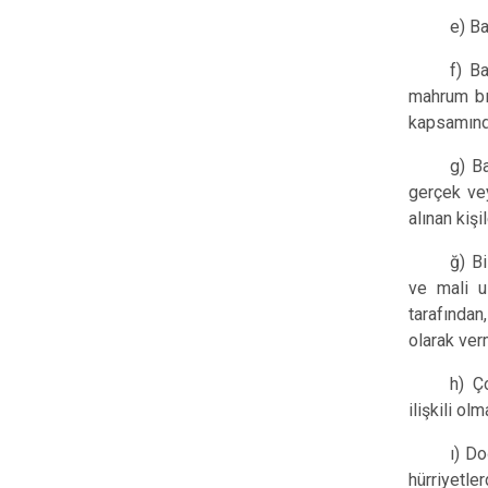
e) Ba
f) Ba
mahrum bır
kapsamında
g) B
gerçek vey
alınan kişil
ğ) B
ve mali uz
tarafında
olarak ver
h) Ç
ilişkili o
ı) Do
hürriyetle