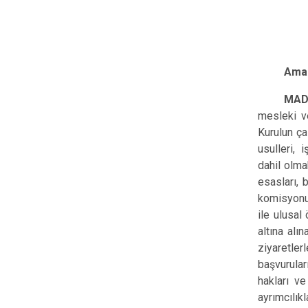
Ama
MAD
mesleki ve
Kurulun ça
usulleri, 
dahil olma
esasları, b
komisyonun
ile ulusa
altına alı
ziyaretler
başvurula
hakları ve
ayrımcılık