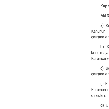
Kap
MAD
a) K
Kanunun 1
çalışma es
b) K
konulmayac
Kurumca ver
c) Ba
çalışma es
ç) K
Kurumun me
esasları,
d) U