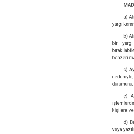
MAD
a) Al
yargı kara
b) Al
bir yarg
bırakılabil
benzeri ma
c) Ay
nedeniyle,
durumunu,
ç) A
işlemlerd
kişilere ve
d) B
veya yazılı