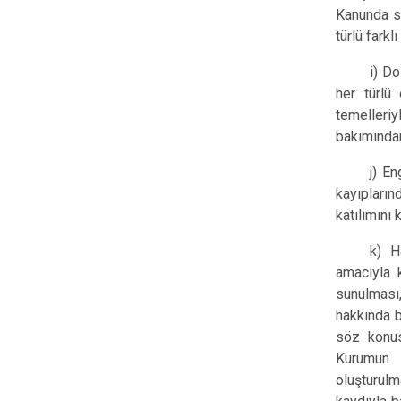
Kanunda sa
türlü fark
i) Do
her türlü
temelleriy
bakımından
j) En
kayıpların
katılımını 
k) H
amacıyla 
sunulması
hakkında b
söz konus
Kurumun b
oluşturul