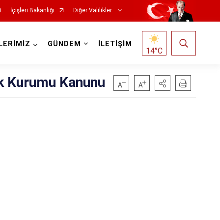
İçişleri Bakanlığı
Diğer Valilikler
LERİMİZ
GÜNDEM
İLETİŞİM
14
°C
lik Kurumu Kanunu