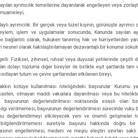
yılan ayrımcılık temellerine dayanılarak engelleyen veya zorlaşt
lı muameleyi,
laylı ayrımcılık: Bir gerçek veya tüzel kişinin, görünüşte ayrımcı
 eylem, işlem ve uygulamalar sonucunda, Kanunda sayılan ayr
le bağlantılı olarak, hukuken tanınmış hak ve hürriyetlerden ya
 nesnel olarak haklılaştırılamayan dezavantajlı bir konuma sokul
gelli: Fiziksel, zihinsel, ruhsal veya duyusal yetilerinde çeşitli
dan dolayı topluma diğer bireyler ile birlikte eşit şartlarda tam 
kısıtlayan tutum ve çevre şartlarından etkilenen bireyi,
akkın kötüye kullanılması niteliğindeki başvurular: Kurumu ya
kasten, olmayan maddi vakıalara dayanılması veya bu nitelikt
, başvurunun değerlendirilmesi noktasında esaslı olan bi
ilgi verilmemesi, başvurunun değerlendirilmesi sürecinde vuku 
u değerlendirmeyi etkileyecek yeni ve önemli gelişmeler h
ilgilendirilmemesi suretiyle başvuru hakkında doğru bir
masının engellenmesi, medeni ve meşru eleştiri sınırları saklı