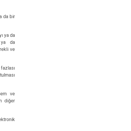
a da bir
yı ya da
ş ya da
ürekli ve
 fazlası
utulması
ylem ve
n diğer
ektronik