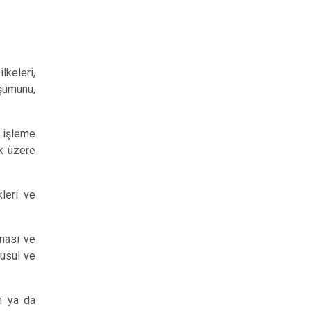
lkeleri,
şumunu,
 işleme
ak üzere
kleri ve
ması ve
 usul ve
n ya da