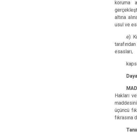
koruma al
gerçekleş
altına alı
usul ve es
e) K
tarafından
esasları,
kaps
Day
MAD
Hakları ve
maddesinin
üçüncü fık
fıkrasına d
Tanı