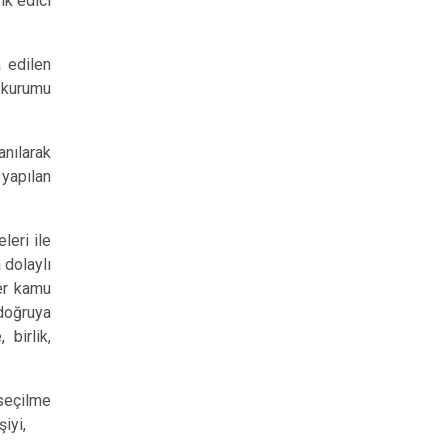
ik edici
a edilen
 kurumu
nılarak
yapılan
leri ile
 dolaylı
ğer kamu
 doğruya
 birlik,
seçilme
şiyi,