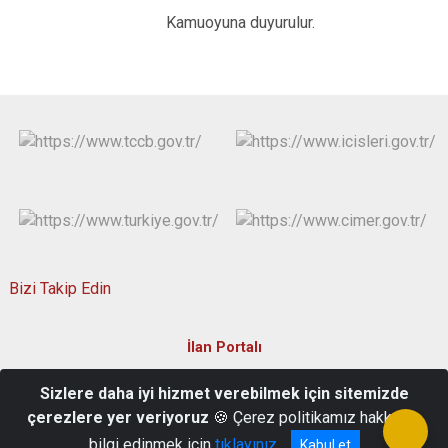
Kamuoyuna duyurulur.
Bizi Takip Edin
İlan Portalı
Sizlere daha iyi hizmet verebilmek için sitemizde
Cebrail Mah. 10 Aralık Cad. No : 24/1 Kastamonu/Türkiye
çerezlere yer veriyoruz
🍪 Çerez politikamız hakkında
+90 (366) 214 11 22 (Santral)
bilgi edinmek için
tıklayınız
Kabul et