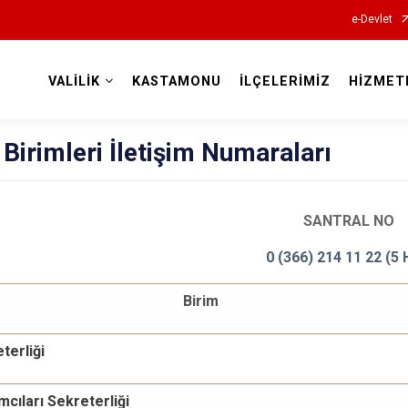
e-Devlet
VALİLİK
KASTAMONU
İLÇELERİMİZ
HİZMET
Valilikler
k Birimleri İletişim Numaraları
SANTRAL NO
0 (366) 214 11 22 (5 
Birim
terliği
mcıları Sekreterliği