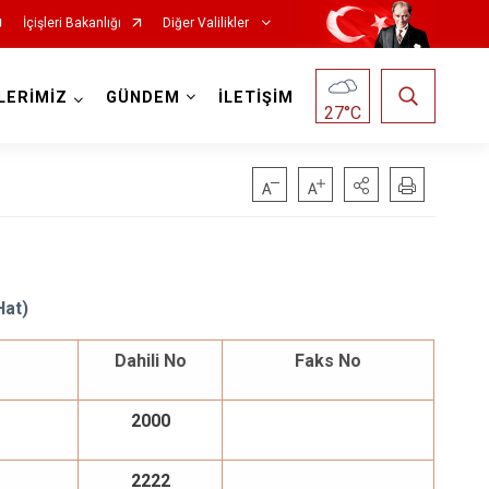
İçişleri Bakanlığı
Diğer Valilikler
LERİMİZ
GÜNDEM
İLETİŞİM
27
°C
Hat)
Dahili No
Faks No
2000
2222