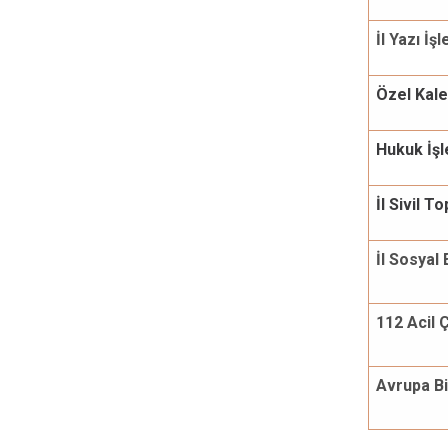
İl Yazı İş
Özel Kal
Hukuk İşl
İl Sivil 
İl Sosyal
112 Acil 
Avrupa Bir