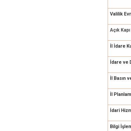
Valilik E
Açık Kap
İl İdare 
İdare ve 
İl Basın v
İl Planl
İdari Hiz
Bilgi İşl