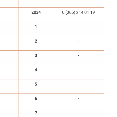
2034
0 (366) 214 01 19
1
2
-
3
-
4
-
5
6
-
7
-