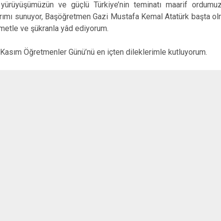
t yürüyüşümüzün ve güçlü Türkiye’nin teminatı maarif ordumuz
rımı sunuyor, Başöğretmen Gazi Mustafa Kemal Atatürk başta olm
metle ve şükranla yâd ediyorum.
Kasım Öğretmenler Günü’nü en içten dileklerimle kutluyorum.