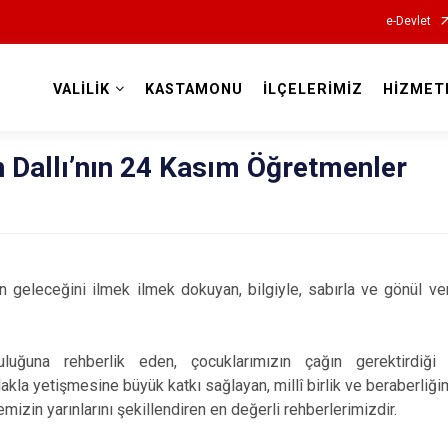
e-Devlet
VALİLİK
KASTAMONU
İLÇELERİMİZ
HİZMET
Valilikler
 Dallı’nın 24 Kasım Öğretmenler
 geleceğini ilmek ilmek dokuyan, bilgiyle, sabırla ve gönül ver
uluğuna rehberlik eden, çocuklarımızın çağın gerektirdiği
lakla yetişmesine büyük katkı sağlayan, millî birlik ve beraberli
izin yarınlarını şekillendiren en değerli rehberlerimizdir.