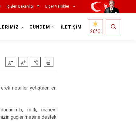
İçişleri Bakanlığı
Diğer Valilikler
LERİMİZ
GÜNDEM
İLETİŞİM
26
°C
erek nesiller yetiştiren en
 donanımla, millî, manevî
ğimizin güçlenmesine destek